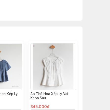
 khi phơi
oặc màn hình thiết bị hiển thị
inen Xếp Ly
Áo Thô Hoa Xếp Ly Vai
Khóa Sau
345.000đ