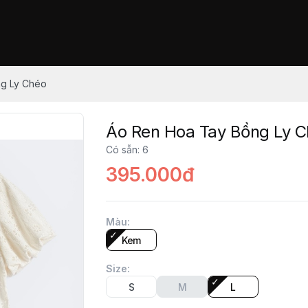
g Ly Chéo
Áo Ren Hoa Tay Bồng Ly 
Có sẵn
:
6
395.000đ
Màu
:
Kem
Size
:
S
M
L