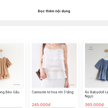
Đọc thêm nội dung
ặt máy ở mức nhẹ nhất, sử dụng thêm túi giặt. Lật mặt trái
ó sự chênh lệch màu không đáng kể do điều kiện ánh sáng h
ồng Bèo Gấu
Camisole tơ hoa nhí 3 tầng
Áo Babydoll L
Ngực
245.000đ
365.000đ