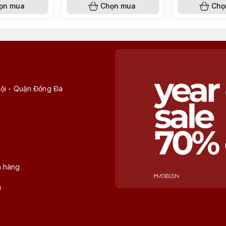
ọn mua
Chọn mua
Chọ
Nội - Quận Đống Đa
h hàng
n