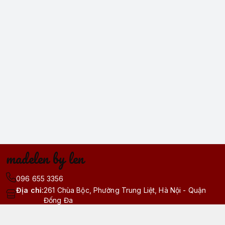
madelen by len
096 655 3356
Địa chỉ
:
261 Chùa Bộc, Phường Trung Liệt, Hà Nội - Quận
Đống Đa
https://www.facebook.com/madelenhn.vn
096 655 3356