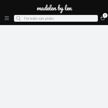
madelen by len
0