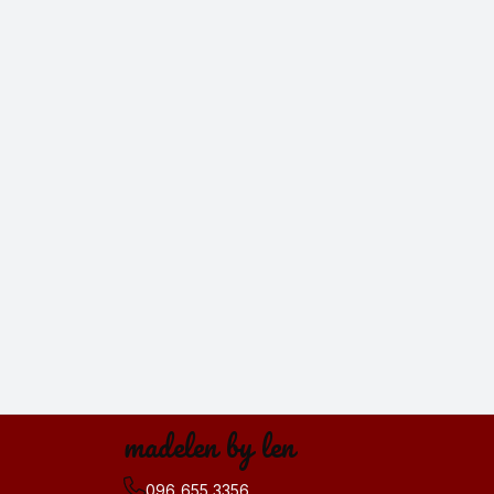
madelen by len
096 655 3356