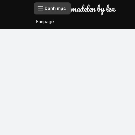
madelen by len
Danh mục
Fanpage