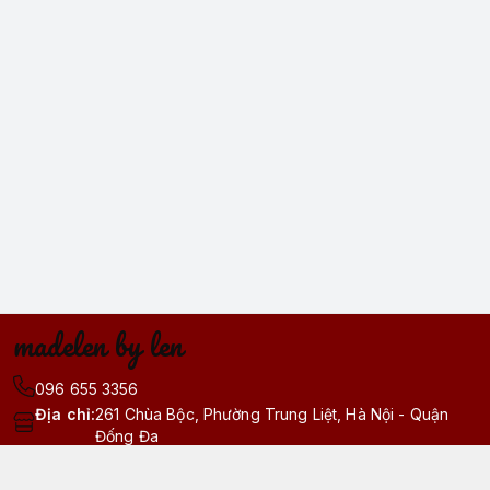
madelen by len
096 655 3356
Địa chỉ
:
261 Chùa Bộc, Phường Trung Liệt, Hà Nội - Quận
Đống Đa
https://www.facebook.com/madelenhn.vn
096 655 3356