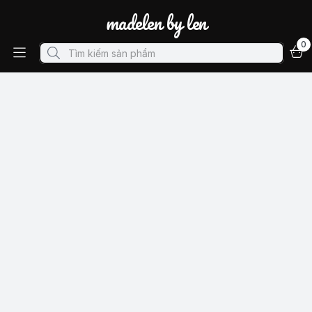
madelen by len
0